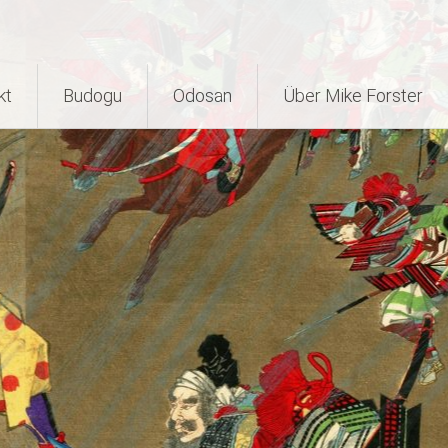
kt
Budogu
Odosan
Über Mike Forster