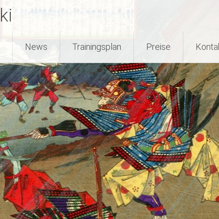
ki
News
Trainingsplan
Preise
Konta