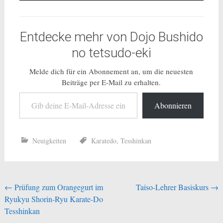
Entdecke mehr von Dojo Bushido
no tetsudo-eki
Melde dich für ein Abonnement an, um die neuesten
Beiträge per E-Mail zu erhalten.
Gib deine E-Mail-Adresse ein ...
Abonnieren
Neuigkeiten
Karatedo
,
Tesshinkan
Beitragsnavigation
←
Prüfung zum Orangegurt im
Taiso-Lehrer Basiskurs
→
Ryukyu Shorin-Ryu Karate-Do
Tesshinkan