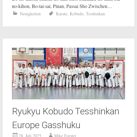
no-kihon, Bo-tai-sai, Pinan, Passai Sho Zwischen…
Neuigkeiten
Karate
,
Kobudo
,
Tesshinkan
Ryukyu Kobudo Tesshinkan
Europe Gasshuku
28. Juli 2025
Mike Forster