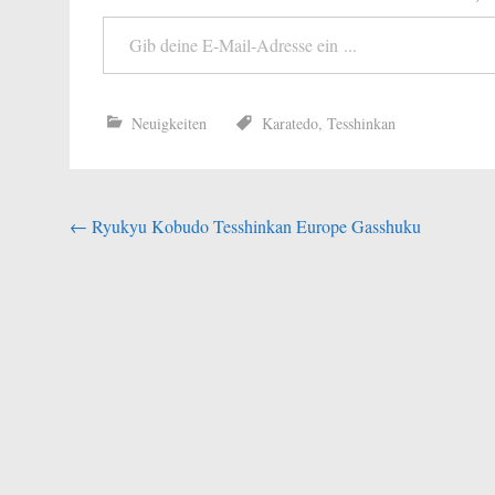
Gib deine E-Mail-Adresse ein ...
Neuigkeiten
Karatedo
,
Tesshinkan
Beitragsnavigation
←
Ryukyu Kobudo Tesshinkan Europe Gasshuku