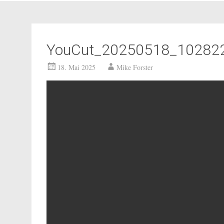
YouCut_20250518_10282
18. Mai 2025
Mike Forster