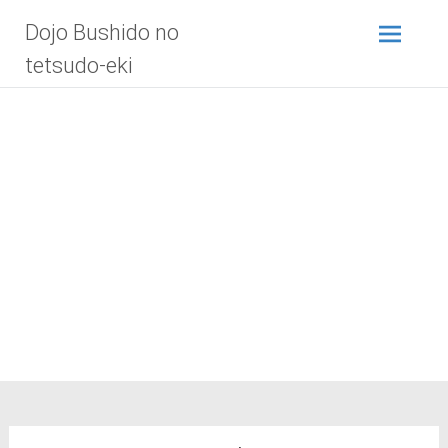
Zum
Dojo Bushido no
Inhalt
springen
tetsudo-eki