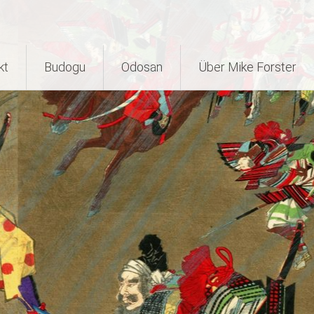
kt
Budogu
Odosan
Über Mike Forster