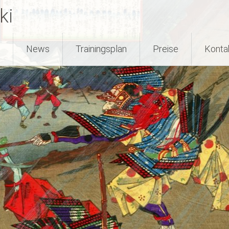
ki
News
Trainingsplan
Preise
Konta