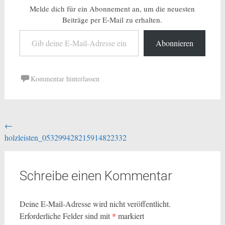
Melde dich für ein Abonnement an, um die neuesten
Beiträge per E-Mail zu erhalten.
Gib deine E-Mail-Adresse ein ...
Abonnieren
Kommentar hinterlassen
Beitragsnavigation
←
holzleisten_053299428215914822332
Schreibe einen Kommentar
Deine E-Mail-Adresse wird nicht veröffentlicht.
Erforderliche Felder sind mit
*
markiert