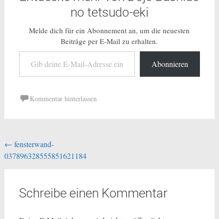
no tetsudo-eki
Melde dich für ein Abonnement an, um die neuesten
Beiträge per E-Mail zu erhalten.
Gib deine E-Mail-Adresse ein ...
Abonnieren
Kommentar hinterlassen
Beitragsnavigation
←
fensterwand-
037896328555851621184
Schreibe einen Kommentar