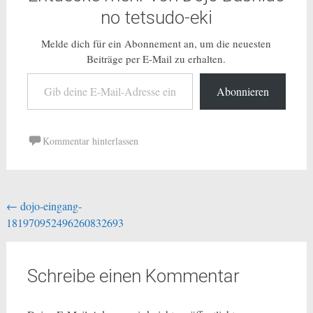
no tetsudo-eki
Melde dich für ein Abonnement an, um die neuesten
Beiträge per E-Mail zu erhalten.
Gib deine E-Mail-Adresse ein ...
Abonnieren
Kommentar hinterlassen
Beitragsnavigation
←
dojo-eingang-
181970952496260832693
Schreibe einen Kommentar