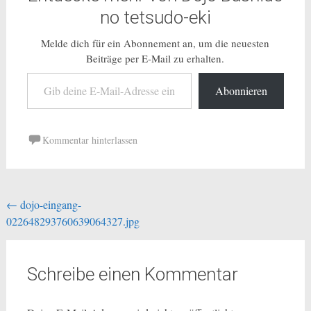
no tetsudo-eki
Melde dich für ein Abonnement an, um die neuesten
Beiträge per E-Mail zu erhalten.
Gib deine E-Mail-Adresse ein ...
Abonnieren
Kommentar hinterlassen
Beitragsnavigation
←
dojo-eingang-
022648293760639064327.jpg
Schreibe einen Kommentar