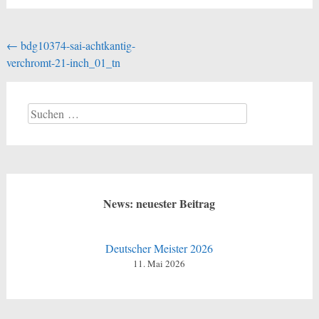
Beitragsnavigation
←
bdg10374-sai-achtkantig-
verchromt-21-inch_01_tn
Suchen
nach:
News: neuester Beitrag
Deutscher Meister 2026
11. Mai 2026