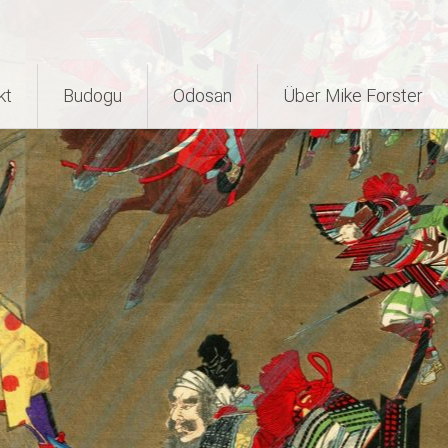
kt
Budogu
Odosan
Über Mike Forster