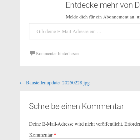
Entdecke mehr von Do
Melde dich für ein Abonnement an, um
Gib deine E-Mail-Adresse ein ...
Kommentar hinterlassen
Beitragsnavigation
←
Baustellenupdate_20250228.jpg
Schreibe einen Kommentar
Deine E-Mail-Adresse wird nicht veröffentlicht.
Erforde
Kommentar
*