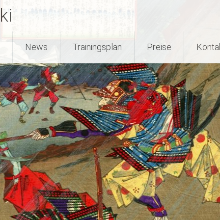
ki
News
Trainingsplan
Preise
Konta