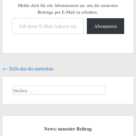
Melde dich für ein Abonnement an, um die neuesten
Beiträge per E-Mail zu erhalten.
Gib deine E-Mail-Adresse ein ...
Abonnieren
Beitragsnavigation
←
2026-dm-rkt-starterliste
Suchen
nach:
News: neuester Beitrag