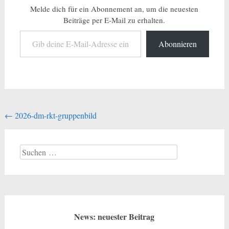
Melde dich für ein Abonnement an, um die neuesten
Beiträge per E-Mail zu erhalten.
Gib deine E-Mail-Adresse ein ...
Abonnieren
Beitragsnavigation
←
2026-dm-rkt-gruppenbild
Suchen
nach:
News: neuester Beitrag